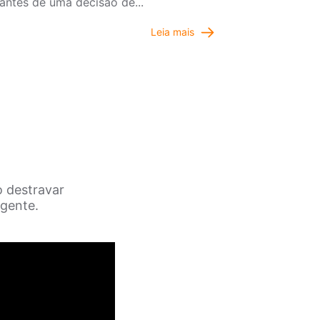
antes de uma decisão de...
Leia mais
 destravar
igente.