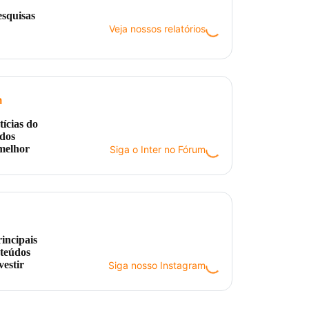
esquisas
Veja nossos relatórios
m
ícias do
údos
 melhor
Siga o Inter no Fórum
rincipais
nteúdos
vestir
Siga nosso Instagram