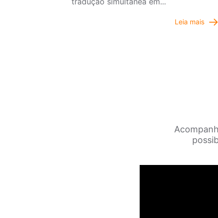
tradução simultânea em...
Leia mais
Acompanh
possib