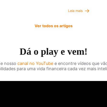
Leia mais
Ver todos os artigos
Dá o play e vem!
e nosso
canal no YouTube
e encontre vídeos que vão
ilidades para uma vida financeira cada vez mais intel