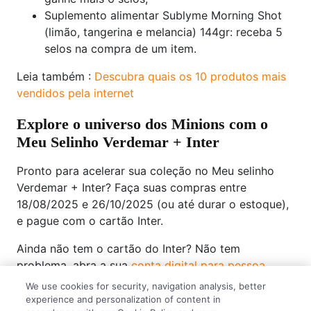
Suplemento alimentar Sublyme Morning Shot
(limão, tangerina e melancia) 144gr: receba 5
selos na compra de um item.
Leia também :
Descubra quais os 10 produtos mais
vendidos pela internet
Explore o universo dos Minions com o
Meu Selinho Verdemar + Inter
Pronto para acelerar sua coleção no Meu selinho
Verdemar + Inter? Faça suas compras entre
18/08/2025 e 26/10/2025 (ou até durar o estoque),
e pague com o cartão Inter.
Ainda não tem o cartão do Inter? Não tem
problema, abra a sua
conta digital para pessoa
física
e comece logo as suas compras, as pelúcias
We use cookies for security, navigation analysis, better
estão esperando!
experience and personalization of content in