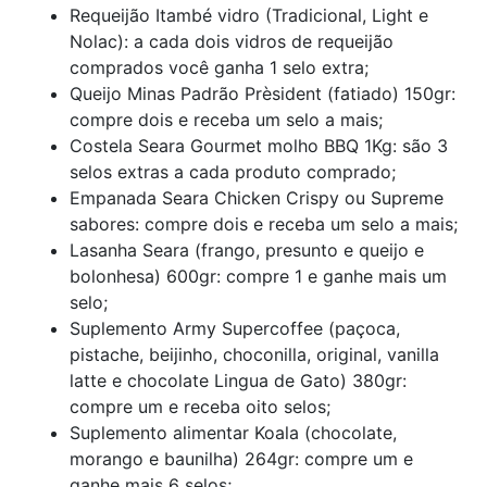
Requeijão Itambé vidro (Tradicional, Light e
Nolac): a cada dois vidros de requeijão
comprados você ganha 1 selo extra;
Queijo Minas Padrão Prèsident (fatiado) 150gr:
compre dois e receba um selo a mais;
Costela Seara Gourmet molho BBQ 1Kg: são 3
selos extras a cada produto comprado;
Empanada Seara Chicken Crispy ou Supreme
sabores: compre dois e receba um selo a mais;
Lasanha Seara (frango, presunto e queijo e
bolonhesa) 600gr: compre 1 e ganhe mais um
selo;
Suplemento Army Supercoffee (paçoca,
pistache, beijinho, choconilla, original, vanilla
latte e chocolate Lingua de Gato) 380gr:
compre um e receba oito selos;
Suplemento alimentar Koala (chocolate,
morango e baunilha) 264gr: compre um e
ganhe mais 6 selos;