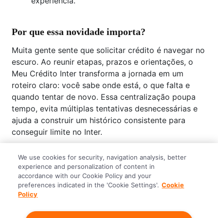
experiência.
Por que essa novidade importa?
Muita gente sente que solicitar crédito é navegar no
escuro. Ao reunir etapas, prazos e orientações, o
Meu Crédito Inter transforma a jornada em um
roteiro claro: você sabe onde está, o que falta e
quando tentar de novo. Essa centralização poupa
tempo, evita múltiplas tentativas desnecessárias e
ajuda a construir um histórico consistente para
conseguir limite no Inter.
Se você quer previsibilidade, orientação prática e
We use cookies for security, navigation analysis, better
um lugar único para cuidar do seu Crédito Inter, vale
experience and personalization of content in
abrir o app e experimentar o
Meu Crédito Inter
.
accordance with our Cookie Policy and your
preferences indicated in the 'Cookie Settings'.
Cookie
Acesse o nosso Super App → Meu Crédito, deixe
Policy
seus dados em dia, siga o roteiro de evolução e
conte pra gente sua experiência.