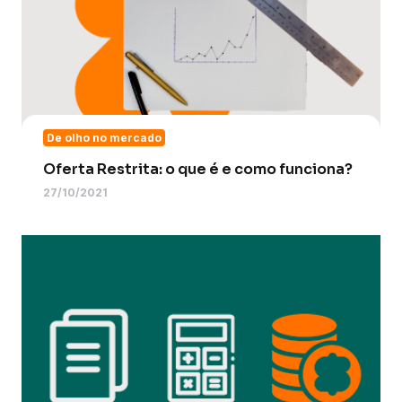
De olho no mercado
Oferta Restrita: o que é e como funciona?
27/10/2021