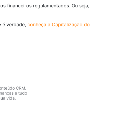
tos financeiros regulamentados. Ou seja,
e é verdade,
conheça a C
apitalização do
 conteúdo CRM.
inanças e tudo
sua vida.