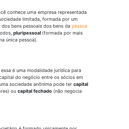
 você conhece uma empresa representada
sociedade limitada, formada por um
o dos bens pessoais dos bens da
pessoa
modos,
pluripessoal
(formada por mais
a única pessoa).
essa é uma modalidade jurídica para
capital do negócio entre os sócios em
 uma sociedade anônima pode ter
capital
ores) ou
capital fechado
(não negocia
societário é formado unicamente por