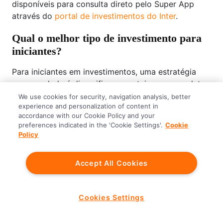
disponíveis para consulta direto pelo Super App
através do
portal de investimentos do Inter
.
Qual o melhor tipo de investimento para
iniciantes?
Para iniciantes em investimentos, uma estratégia
recomendada é diversificar a carteira com produtos
de renda fixa que ofereçam segurança, como CDB,
We use cookies for security, navigation analysis, better
experience and personalization of content in
LCI e LCA, protegidos pelo
Fundo Garantidor de
accordance with our Cookie Policy and your
Crédito (FGC)
.
preferences indicated in the 'Cookie Settings'.
Cookie
Policy
Qual é o melhor investimento hoje em dia?
Accept All Cookies
A melhor aplicação financeira depende do perfil do
investidor e dos objetivos financeiros. Alguém com
perfil conservador e que quer formar uma reserva
Cookies Settings
de emergência pode começar a
guardar dinheiro
no
Meu Porquinho, ao passo que um investidor com