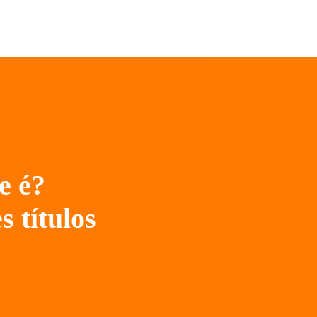
e é?
 títulos