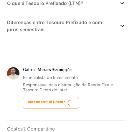
O que é Tesouro Prefixado (LTN)?
Renda
Diferenças entre Tesouro Prefixado e com
Fixa
juros semestrais
Tesouro Prefixado pode ser uma opção
interessante
Gabriel Moraes Assumpção
Especialista de Investimento
para investidores que desejam uma
Responsável pela distribuição de Renda Fixa e
fonte de renda regular
Tesouro Direto do Inter.
Acessar perfil do Linkedin
Gostou? Compartilhe