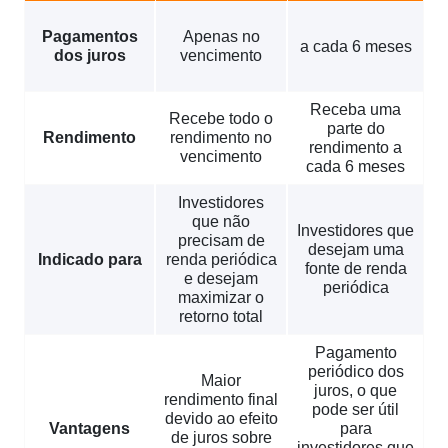
Pagamentos
Apenas no
a cada 6 meses
dos juros
vencimento
Receba uma
Recebe todo o
parte do
Rendimento
rendimento no
rendimento a
vencimento
cada 6 meses
Investidores
que não
Investidores que
precisam de
desejam uma
Indicado para
renda periódica
fonte de renda
e desejam
periódica
maximizar o
retorno total
Pagamento
periódico dos
Maior
juros, o que
rendimento final
pode ser útil
devido ao efeito
Vantagens
para
de juros sobre
investidores que