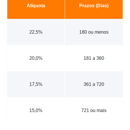
Alíquota
Prazos (Dias)
22,5%
180 ou menos
20,0%
181 a 360
17,5%
361 a 720
15,0%
721 ou mais