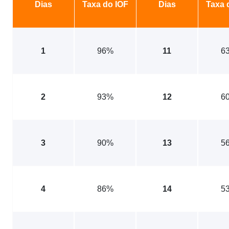
Dias
Taxa do IOF
Dias
Taxa 
1
96%
11
6
2
93%
12
6
3
90%
13
5
4
86%
14
5