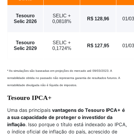
Tesouro
SELIC +
R$ 128,96
01/0
Selic 2026
0,0818%
Tesouro
SELIC +
R$ 127,95
01/0
Selic 2029
0,1724%
* As simulações são baseadas em projeções do mercado até 09/03/2023. A
rentabilidade obtida no passado não representa garantia de resultados futuros. A
rentabilidade divulgada não é líquida de impostos.
Tesouro IPCA+
Uma das principais
vantagens do Tesouro IPCA+
é
a sua capacidade de proteger o investidor da
inflação
. Isso porque o título está indexado ao IPCA,
o índice oficial de inflação do país, acrescido de