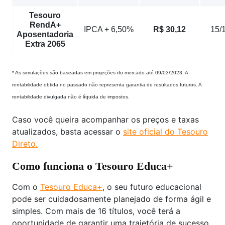
Tesouro
RendA+
IPCA + 6,50%
R$ 30,12
15/
Aposentadoria
Extra 2065
* As simulações são baseadas em projeções do mercado até 09/03/2023. A
rentabilidade obtida no passado não representa garantia de resultados futuros. A
rentabilidade divulgada não é líquida de impostos.
Caso você queira acompanhar os preços e taxas
atualizados, basta acessar o
site oficial do Tesouro
Direto.
Como funciona o Tesouro Educa+
Com o
Tesouro Educa+
, o seu futuro educacional
pode ser cuidadosamente planejado de forma ágil e
simples. Com mais de 16 títulos, você terá a
oportunidade de garantir uma trajetória de sucesso