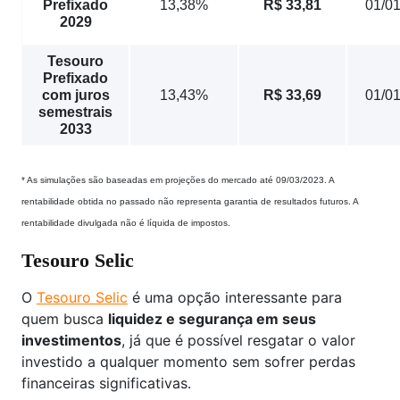
Prefixado
13,38%
R$ 33,81
01/0
2029
Tesouro
Prefixado
com juros
13,43%
R$ 33,69
01/0
semestrais
2033
* As simulações são baseadas em projeções do mercado até 09/03/2023. A
rentabilidade obtida no passado não representa garantia de resultados futuros. A
rentabilidade divulgada não é líquida de impostos.
Tesouro Selic
O
Tesouro Selic
é uma opção interessante para
quem busca
liquidez e segurança em seus
investimentos
, já que é possível resgatar o valor
investido a qualquer momento sem sofrer perdas
financeiras significativas.