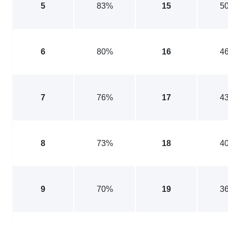
5
83%
15
5
6
80%
16
4
7
76%
17
4
8
73%
18
4
9
70%
19
3