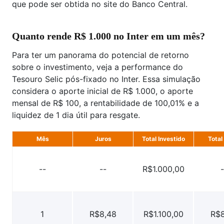
que pode ser obtida no site do Banco Central.
Quanto rende R$ 1.000 no Inter em um mês?
Para ter um panorama do potencial de retorno
sobre o investimento, veja a performance do
Tesouro Selic pós-fixado no Inter. Essa simulação
considera o aporte inicial de R$ 1.000, o aporte
mensal de R$ 100, a rentabilidade de 100,01% e a
liquidez de 1 dia útil para resgate.
Mês
Juros
Total Investido
Total
--
--
R$1.000,00
-
1
R$8,48
R$1.100,00
R$8