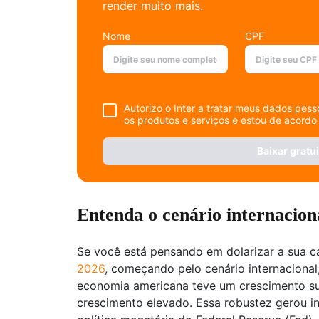
render muito mais.
Nome
CPF
Autorizo o Inter a tratar meus dados pes
os produtos e serviços e estou de acordo
Baixar gratu
Entenda o cenário internaciona
Se você está pensando em dolarizar a sua c
2026
, começando pelo cenário internacional
economia americana teve um crescimento s
crescimento elevado. Essa robustez gerou i