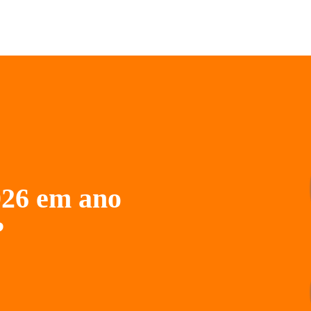
026 em ano
?