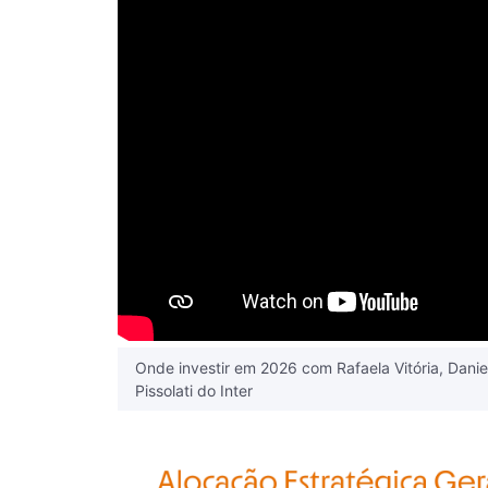
Onde investir em 2026 com Rafaela Vitória, Danie
Pissolati do Inter