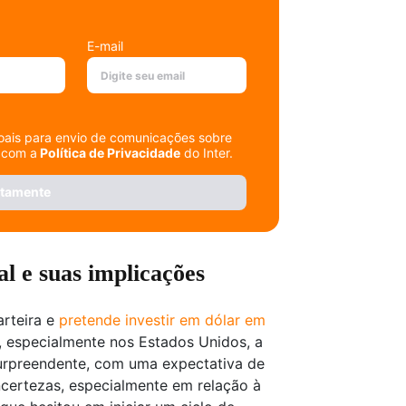
E-mail
soais para envio de comunicações sobre
 com a
Política de Privacidade
do Inter.
itamente
l e suas implicações
arteira e
pretende investir em dólar em
, especialmente nos Estados Unidos, a
urpreendente, com uma expectativa de
ncertezas, especialmente em relação à