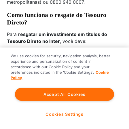
metropolitanas) ou 0800 940 0007.
Como funciona o resgate do Tesouro
Direto?
Para
resgatar um investimento em títulos do
Tesouro Direto no Inter
, você deve:
Acessar o menu Investir;
We use cookies for security, navigation analysis, better
Ver carteira/resgatar;
experience and personalization of content in
Selecione o título que deseja resgatar;
accordance with our Cookie Policy and your
preferences indicated in the 'Cookie Settings'.
Cookie
Digite o valor do resgate;
Policy
Clique em "Resgatar".
Se o pedido de
resgate do Tesouro Direto
for
Accept All Cookies
realizado em dias úteis entre 9:30h e 13h o crédito é
disponibilizado em D+0. Já se o resgate for
solicitado em dias úteis entre 13h e 18h, o valor será
Cookies Settings
creditado em D+1. Lembrando que não existe um
horário definido para que o valor entre na conta,