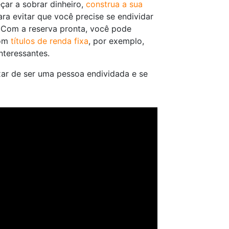
çar a sobrar dinheiro,
construa a sua
ara evitar que você precise se endividar
. Com a reserva pronta, você pode
com
títulos de renda fixa
, por exemplo,
nteressantes.
ixar de ser uma pessoa endividada e se