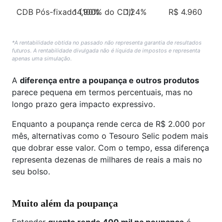
CDB Pós-fixado (100% do CDI)
14,90%
1,24%
R$ 4.960
*A rentabilidade obtida no passado não representa garantia de resultados
futuros. A rentabilidade divulgada não é líquida de impostos e representa
apenas uma simulação.
A
diferença entre a poupança e outros produtos
parece pequena em termos percentuais, mas no
longo prazo gera impacto expressivo.
Enquanto a poupança rende cerca de R$ 2.000 por
mês, alternativas como o Tesouro Selic podem mais
que dobrar esse valor. Com o tempo, essa diferença
representa dezenas de milhares de reais a mais no
seu bolso.
Muito além da poupança