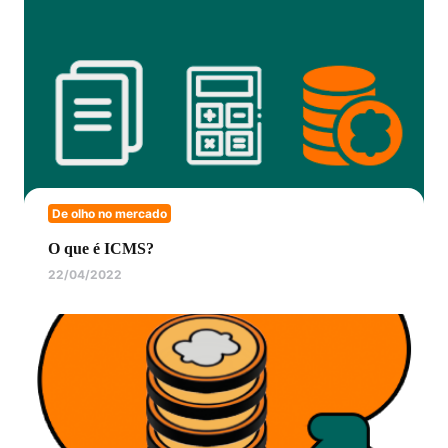
De olho no mercado
O que é ICMS?
22/04/2022