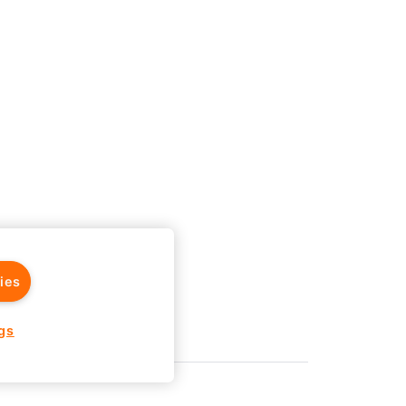
ies
gs