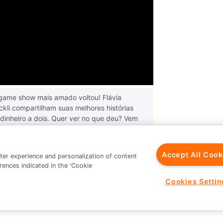
game show mais amado voltou! Flávia
ickli compartilham suas melhores histórias
 dinheiro a dois. Quer ver no que deu? Vem
a Que Precisava Para Usar Sua Grana Com
te Pra Mostrar Inteligentemente Que Você
Accept All Cook
tter experience and personalization of content
rences indicated in the 'Cookie
Cookies Settin