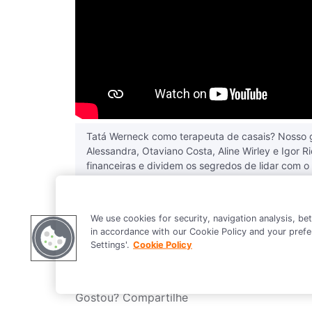
Tatá Werneck como terapeuta de casais? Nosso 
Alessandra, Otaviano Costa, Aline Wirley e Igor R
financeiras e dividem os segredos de lidar com o
conferir no programa Coisas Que Você Não Sabi
Inteligência Até Aparecer um Programa Inteligen
Precisa.
We use cookies for security, navigation analysis, be
in accordance with our Cookie Policy and your prefe
Settings'.
Cookie Policy
Gostou? Compartilhe