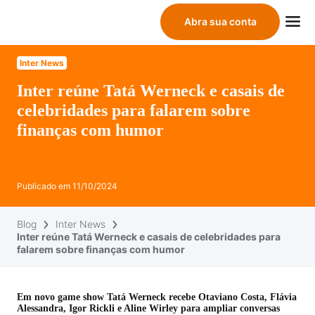
Abra sua conta
Inter News
Inter reúne Tatá Werneck e casais de
celebridades para falarem sobre
finanças com humor
Publicado em
11/10/2024
Blog
Inter News
Inter reúne Tatá Werneck e casais de celebridades para
falarem sobre finanças com humor
Em novo game show Tatá Werneck recebe Otaviano Costa, Flávia
Alessandra, Igor Rickli e Aline Wirley para ampliar conversas