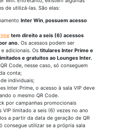
ter Win. Entretanto, existem algumas
 de utilizá-las. São elas:
ionamento
Inter Win
,
possuem acesso
rime
tem direito a seis (6) acessos
 por ano.
Os acessos podem ser
 e adicionais. Os
titulares Inter Prime e
mitados e gratuitos ao Lounges Inter.
 QR Code, nesse caso, só conseguem
da conta;
e individuais;
es Inter Prime, o acesso à sala VIP deve
ilizando o mesmo QR Code.
lack por campanhas promocionais
 VIP limitado a seis (6) vezes no ano
ados a partir da data de geração de QR
ó consegue utilizar se a própria sala