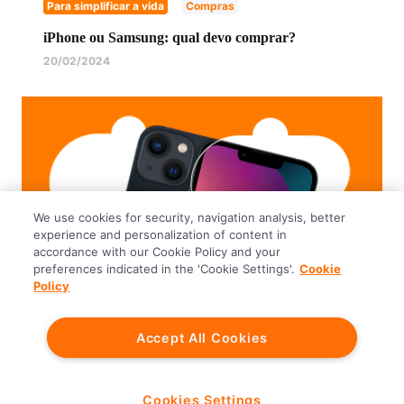
Para simplificar a vida
Compras
iPhone ou Samsung: qual devo comprar?
20/02/2024
We use cookies for security, navigation analysis, better
experience and personalization of content in
accordance with our Cookie Policy and your
preferences indicated in the 'Cookie Settings'.
Cookie
Policy
Para simplificar a vida
Compras
Accept All Cookies
Iphone Barato: confira os modelos com melhor
custo-benefício em 2024
20/02/2024
Cookies Settings