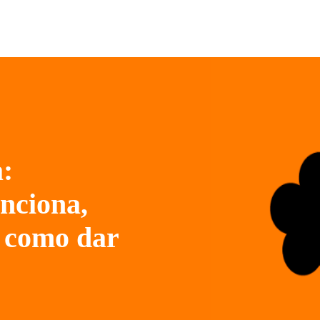
a:
unciona,
e como dar