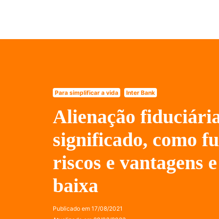
Para simplificar a vida
Inter Bank
Alienação fiduciári
significado, como f
riscos e vantagens 
baixa
Publicado em
17/08/2021