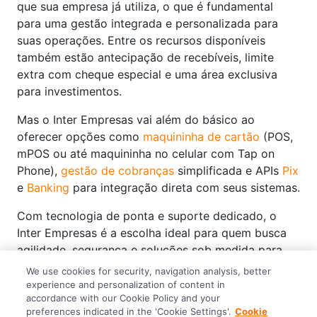
que sua empresa já utiliza, o que é fundamental
para uma gestão integrada e personalizada para
suas operações. Entre os recursos disponíveis
também estão antecipação de recebíveis, limite
extra com cheque especial e uma área exclusiva
para investimentos.
Mas o Inter Empresas vai além do básico ao
oferecer opções como
maquininha de cartão
(POS,
mPOS ou até maquininha no celular com Tap on
Phone),
gestão de cobranças
simplificada e APIs
Pix
e
Banking
para integração direta com seus sistemas.
Com tecnologia de ponta e suporte dedicado, o
Inter Empresas é a escolha ideal para quem busca
agilidade, segurança e soluções sob medida para
alavancar o crescimento do negócio. O que acha de
We use cookies for security, navigation analysis, better
abrir já a sua conta PJ gratuitamente
?
experience and personalization of content in
accordance with our Cookie Policy and your
preferences indicated in the 'Cookie Settings'.
Cookie