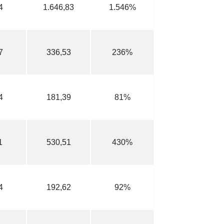
4
1.646,83
1.546%
7
336,53
236%
4
181,39
81%
1
530,51
430%
4
192,62
92%