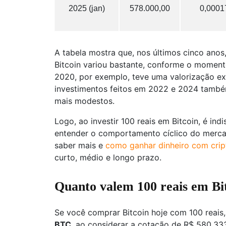
2025 (jan)
578.000,00
0,0001
A tabela mostra que, nos últimos cinco anos,
Bitcoin variou bastante, conforme o mome
2020, por exemplo, teve uma valorização ex
investimentos feitos em 2022 e 2024 também
mais modestos.
Logo, ao investir 100 reais em Bitcoin, é in
entender o comportamento cíclico do mercad
saber mais e
como ganhar dinheiro com cri
curto, médio e longo prazo.
Quanto valem 100 reais em Bit
Se você comprar Bitcoin hoje com 100 reais,
BTC
, ao considerar a cotação de R$ 580.333