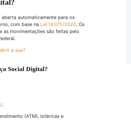
ital?
, aberta automaticamente para os
verno, com base na
Lei 14.075/2020
. Os
e as movimentações são feitas pelo
ederal.
abrir a sua?
a Social Digital?
o
;
ndimento (ATM), lotéricas e