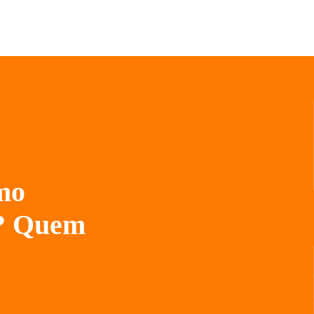
mo
o? Quem