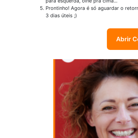
para esquerda, olhe pra cima...
Prontinho! Agora é só aguardar o retor
3 dias úteis ;)
Abrir C