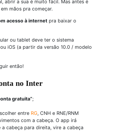
, abrir a sua é muito fácil. Mas antes é
r em mãos pra começar.
om acesso à internet
pra baixar o
lular ou tablet deve ter o sistema
 ou iOS (a partir da versão 10.0 / modelo
uir então!
onta no Inter
onta gratuita”
;
scolher entre
RG
, CNH e RNE/RNM
vimentos com a cabeça. O app irá
re a cabeça para direita, vire a cabeça