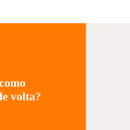
 como
de volta?