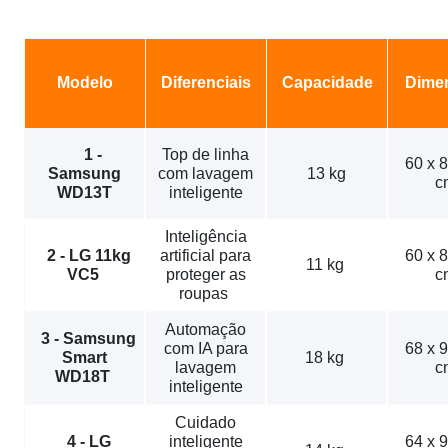
Modelo
Diferenciais
Capacidade
Dime
1 -
Top de linha
60 x 8
Samsung
com lavagem
13 kg
c
WD13T
inteligente
Inteligência
2 - LG 11kg
artificial para
60 x 8
11 kg
VC5
proteger as
c
roupas
Automação
3 - Samsung
com IA para
68 x 9
Smart
18 kg
lavagem
c
WD18T
inteligente
Cuidado
4 - LG
inteligente
64 x 9