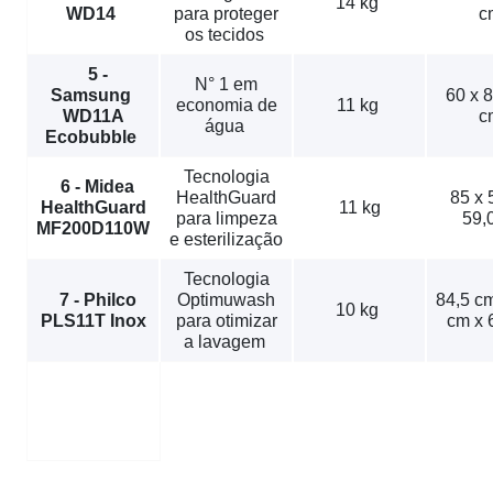
14 kg
WD14
para proteger
c
os tecidos
5 -
N° 1 em
Samsung
60 x 8
economia de
11 kg
WD11A
c
água
Ecobubble
Tecnologia
6 - Midea
HealthGuard
85 x 
HealthGuard
11 kg
para limpeza
59,
MF200D110W
e esterilização
Tecnologia
7 - Philco
Optimuwash
84,5 cm
10 kg
PLS11T Inox
para otimizar
cm x 
a lavagem