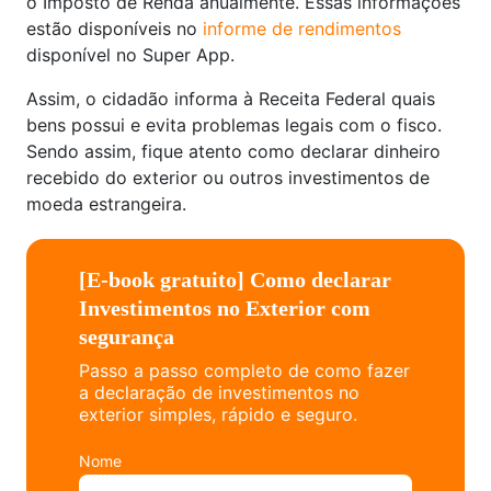
o Imposto de Renda anualmente. Essas informações
estão disponíveis no
informe de rendimentos
disponível no Super App.
Assim, o cidadão informa à Receita Federal quais
bens possui e evita problemas legais com o fisco.
Sendo assim, fique atento como declarar dinheiro
recebido do exterior ou outros investimentos de
moeda estrangeira.
[E-book gratuito] Como declarar
Investimentos no Exterior com
segurança
Passo a passo completo de como fazer
a declaração de investimentos no
exterior simples, rápido e seguro.
Nome