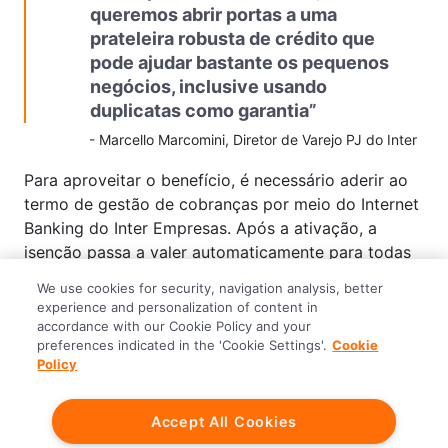
queremos abrir portas a uma
prateleira robusta de crédito que
pode ajudar bastante os pequenos
negócios, inclusive usando
duplicatas como garantia”
-
Marcello Marcomini, Diretor de Varejo PJ do Inter
Para aproveitar o benefício, é necessário aderir ao
termo de gestão de cobranças por meio do Internet
Banking do Inter Empresas. Após a ativação, a
isenção passa a valer automaticamente para todas
as liquidações futuras, independentemente do canal
We use cookies for security, navigation analysis, better
de emissão do boleto. Além do impacto financeiro
experience and personalization of content in
positivo, a iniciativa reforça o posicionamento do
accordance with our Cookie Policy and your
preferences indicated in the 'Cookie Settings'.
Cookie
Inter como uma plataforma completa e integrada,
Policy
que combina serviços financeiros e soluções de
gestão em um único ambiente digital.
Accept All Cookies