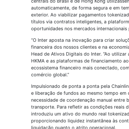
centrais do Brasil e de Hong Kong utilizasse
automaticamente, de forma segura e em tem
exterior. Ao viabilizar pagamentos tokeniza
títulos via contratos inteligentes, a platafor
oportunidades nos mercados internacionais
“O Inter aposta na inovação para criar solu
financeira dos nossos clientes e na economi
Head de Ativos Digitais do Inter. “Ao utiliza
HKMA e as plataformas de financiamento ao
ecossistema financeiro mais conectado, com
comércio global.”
Impulsionado de ponta a ponta pela Chainli
e liberação de fundos ao mesmo tempo em qu
necessidade de coordenação manual entre b
transporte. Para refletir as condições reais
introduziu um ativo do mundo real tokeniza
proporcionando liquidez instantânea às cont
liquidação quanto o atrito operacional.