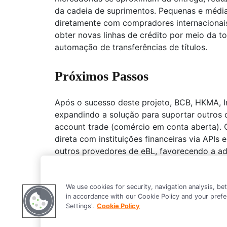
da cadeia de suprimentos. Pequenas e médi
diretamente com compradores internacionais
obter novas linhas de crédito por meio da 
automação de transferências de títulos.
Próximos Passos
Após o sucesso deste projeto, BCB, HKMA, 
expandindo a solução para suportar outros 
account trade (comércio em conta aberta).
direta com instituições financeiras via APIs 
outros provedores de eBL, favorecendo a a
Ao unir inovação, impacto social e o padrão
este projeto reforça o papel do blockchain 
We use cookies for security, navigation analysis, be
in accordance with our Cookie Policy and your prefe
Settings'.
Cookie Policy