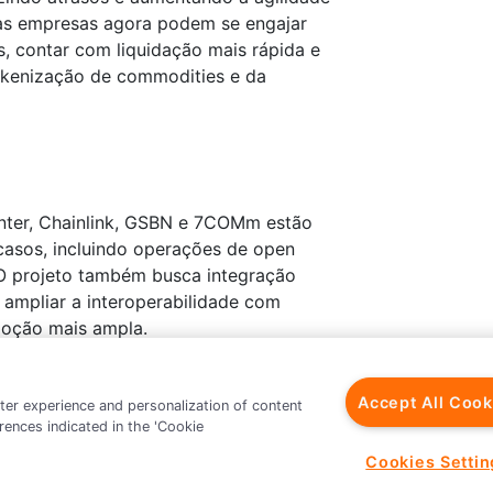
as empresas agora podem se engajar
, contar com liquidação mais rápida e
tokenização de commodities e da
Inter, Chainlink, GSBN e 7COMm estão
casos, incluindo operações de open
 O projeto também busca integração
e ampliar a interoperabilidade com
doção mais ampla.
 global de conectividade da Chainlink,
na construção do futuro do comércio.
Accept All Cook
tter experience and personalization of content
rences indicated in the 'Cookie
Cookies Settin