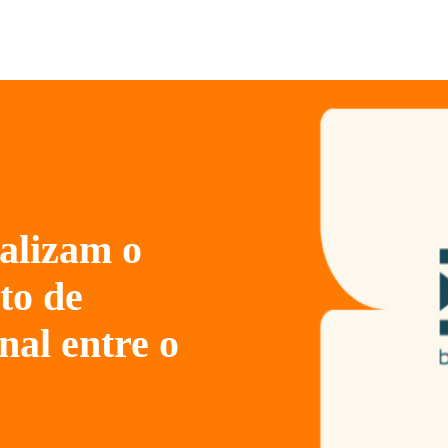
ealizam o
to de
nal entre o