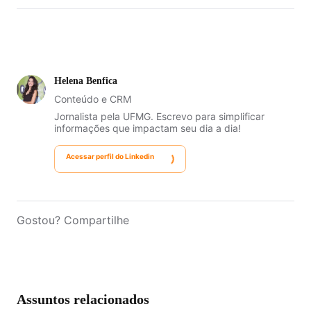
Helena Benfica
a LCA não é
isenta de Imposto de Renda para pessoas físicas
Conteúdo e CRM
Jornalista pela UFMG. Escrevo para simplificar
informações que impactam seu dia a dia!
principais atrativos das LCIs é a isenção de
Imposto de Renda
Acessar perfil do Linkedin
Gostou? Compartilhe
Assuntos relacionados