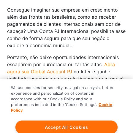
Consegue imaginar sua empresa em crescimento
além das fronteiras brasileiras, como ao receber
pagamentos de clientes internacionais sem dor de
cabeça? Uma Conta PJ Internacional possibilita esse
sonho de forma segura para que seu negócio
explore a economia mundial.
Portanto, não deixe oportunidades internacionais
escaparem por burocracia ou tarifas altas.
Abra
agora sua Global Account PJ
no Inter e ganhe
agilidade, economia e controle financeiro em um só
lugar.
Comece hoje e leve sua empresa para o
We use cookies for security, navigation analysis, better
mundo
!
experience and personalization of content in
accordance with our Cookie Policy and your
preferences indicated in the 'Cookie Settings'.
Cookie
Policy
Abrir Conta PJ e aproveitar
Accept All Cookies