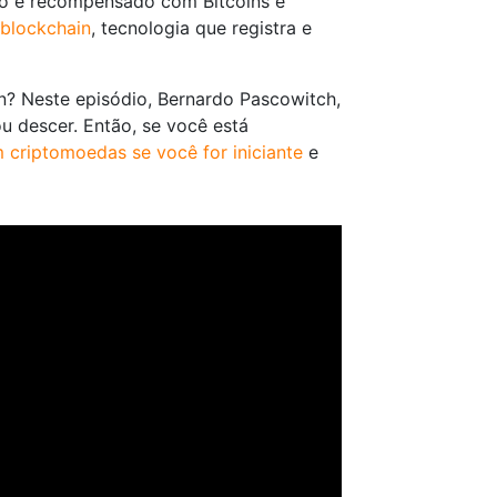
ão é recompensado com Bitcoins e
blockchain
, tecnologia que registra e
in? Neste episódio, Bernardo Pascowitch,
u descer. Então, se você está
 criptomoedas se você for iniciante
e