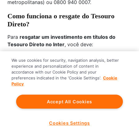
metropolitanas) ou 0800 940 0007.
Como funciona o resgate do Tesouro
Direto?
Para
resgatar um investimento em títulos do
Tesouro Direto no Inter
, você deve:
Acessar o menu Investir;
We use cookies for security, navigation analysis, better
Ver carteira/resgatar;
experience and personalization of content in
Selecione o título que deseja resgatar;
accordance with our Cookie Policy and your
preferences indicated in the 'Cookie Settings'.
Cookie
Digite o valor do resgate;
Policy
Clique em "Resgatar".
Se o pedido de
resgate do Tesouro Direto
for
Accept All Cookies
realizado em dias úteis entre 9:30h e 13h o crédito é
disponibilizado em D+0. Já se o resgate for
solicitado em dias úteis entre 13h e 18h, o valor será
Cookies Settings
creditado em D+1. Lembrando que não existe um
horário definido para que o valor entre na conta,