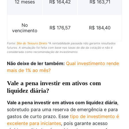
12 meses
R$ 164,42
R$ 163,71
No
R$ 176,57
R$ 184,40
vencimento
Fonte:
Site do Tesouro Direto
*A rentabilidade passada não garante resultados
futuros. A simulação foi feita com base nas taxas do dia da cotação e não é
considerada como recomendação de investimento.
Não deixe de ler também:
Qual investimento rende
mais de 1% ao mês?
Vale a pena investir em ativos com
liquidez diária?
Vale a pena investir em ativos com liquidez diária
,
sobretudo para uma reserva de emergência e para
gastos de curto prazo. Esse
tipo de investimento é
excelente para iniciantes
, pois garante acesso