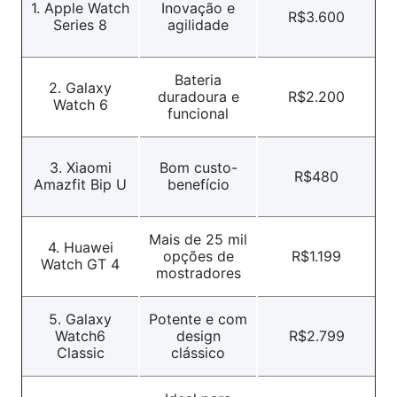
1. Apple Watch
Inovação e
R$3.600
Series 8
agilidade
Bateria
2. Galaxy
duradoura e
R$2.200
Watch 6
funcional
3. Xiaomi
Bom custo-
R$480
Amazfit Bip U
benefício
Mais de 25 mil
4. Huawei
opções de
R$1.199
Watch GT 4
mostradores
5. Galaxy
Potente e com
Watch6
design
R$2.799
Classic
clássico