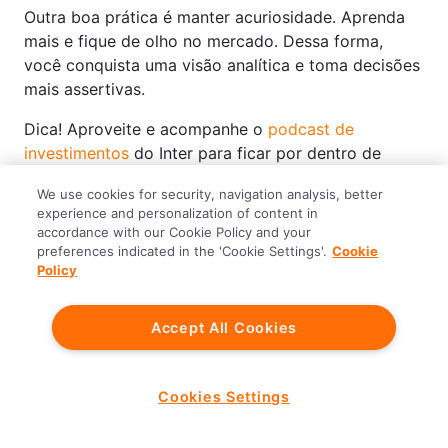
Outra boa prática é manter acuriosidade. Aprenda
mais e fique de olho no mercado. Dessa forma,
você conquista uma visão analítica e toma decisões
mais assertivas.
Dica! Aproveite e acompanhe o
podcast de
investimentos
do Inter para ficar por dentro de
tudo, todos os dias!
We use cookies for security, navigation analysis, better
experience and personalization of content in
15. Qual o melhor investimento para
accordance with our Cookie Policy and your
iniciantes?
preferences indicated in the 'Cookie Settings'.
Cookie
Policy
Tesouro Selic, CDBs com liquidez diária e fundos de
renda fixa costumam ser indicados para quem está
Accept All Cookies
nos
primeiros passos da jornada de investimento
.
Esses produtos oferecem segurança, facilidade de
acesso e rendimentos estáveis, resultados ideais
Cookies Settings
para quem deseja
começar a investir com pouco
dinheiro e risco
.